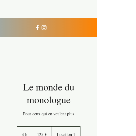
Xperience Diving
Le monde du
monologue
Pour ceux qui en veulent plus
125
euros
4 h
4
125 €
Location 1