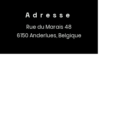
Adresse
Rue du Marais 48
6150 Anderlues, Belgique
Contact
E-mail :
contact.xperiencediving@gma
il.com
Tél : +32 492/37 21 45
TVA: BE0500-922-450
Suivez-nous