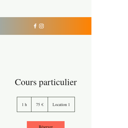
Xperience Diving
Cours particulier
75
euros
1 h
1
75 €
Location 1
Réserver