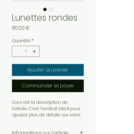
Lunettes rondes
Prix
80,00 €
Quantité
*
Ajouter au panier
Commander et payer
Ceci est la description de 
l’article. C’est l’endroit idéal pour 
ajouter plus de détails sur votre 
article, tels que la taille, la 
matière, les conseils d’entretien 
Informations sur l'article
et les instructions de nettoyage. 