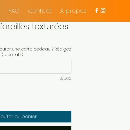
FAQ
Contact
À propos
'oreilles texturées
jouter une carte cadeau ? Rédigez
(facultatif)
0/500
jouter au panier