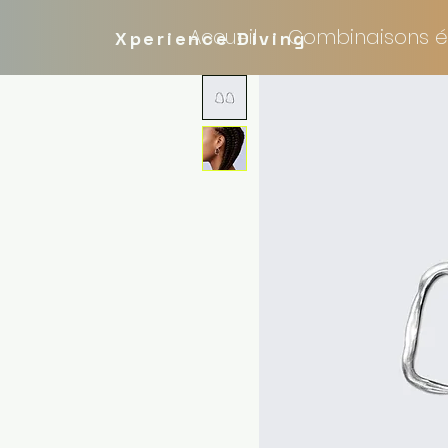
Accueil
Combinaisons é
Xperience Diving