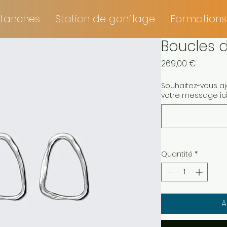
tanches
Station de gonflage
Formations
Boucles d
Prix
269,00 €
Souhaitez-vous a
votre message ici. 
Quantité
*
A