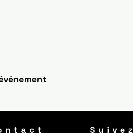
 événement
ontact
Suive