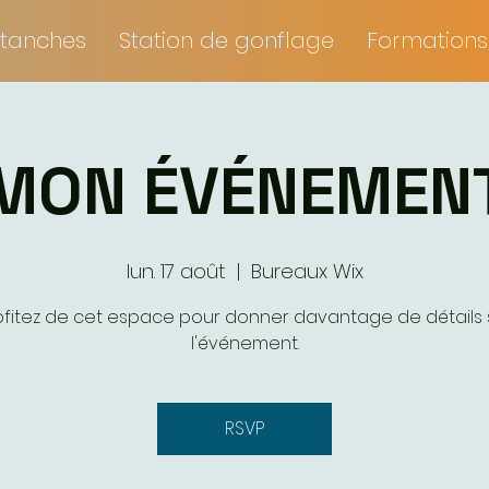
tanches
Station de gonflage
Formations
MON ÉVÉNEMEN
lun. 17 août
  |  
Bureaux Wix
ofitez de cet espace pour donner davantage de détails 
l'événement.
RSVP