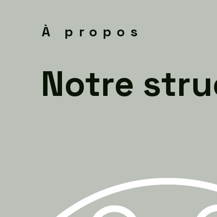
À propos
Notre stru